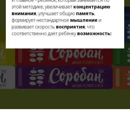
И главное - ребёнок, который занимается по
этой методике, увеличивает
концентрацию
внимания
, улучшает общую
память
,
формирует нестандартное
мышление
и
развивает скорость
восприятия
, что
соответственно даёт ребёнку
возможность: